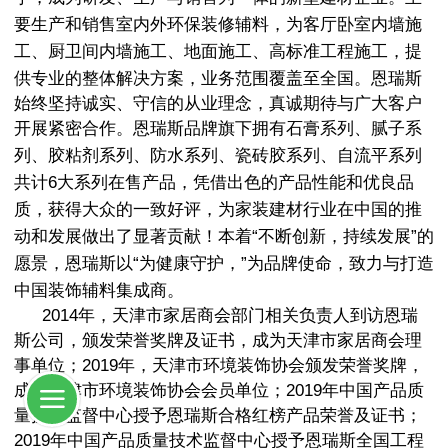
要生产和销售室内外环保装修辅料，为客厅卧室内墙施
工、厨卫间内墙施工、地面施工、高标准工程施工，提
供专业的整体解决方案，业务范围覆盖至全国。
恩瑞斯
始终坚持诚实、守信的从业理念，真诚期待与广大客户
开展紧密合作。
恩瑞斯品牌旗下拥有石膏系列
、
腻子系
列
、胶粘剂系列、防水系列、瓷砖胶系列、自流平系列
共计
6大系列在售产品，凭借出色的产品性能和优良品
质，获得大众的一致好评，为家装建材行业在中国的推
动和发展做出了显著贡献！
本着
“
不断创新，持续发展
”的
愿景，恩瑞斯以“
为健康守护
，
”为品牌使命，致力与打造
中国装饰辅料集成商。
2014年，天津市家居商会部门相关负责人到访恩瑞
斯公司，颁发荣誉奖牌及证书，成为天津市家居商会理
事单位；
2019年，天津市环境装饰协会颁发荣誉奖牌，
成为天津市环境装饰协会会员单位；
2019年中国产品质
量技术监督中心授予恩瑞斯合格红榜产品荣誉及证书；
2019年中国产品质量技术监督中心授予恩瑞斯全国工程